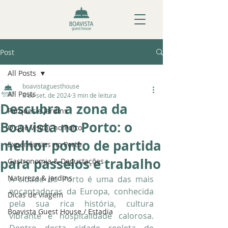
Post
All Posts
boavistaguesthouse
All Posts
8 de set. de 2024
3 min de leitura
Descubra a zona da
Parques e Jardins
Boavista no Porto: o
O que visitar no Porto
melhor ponto de partida
Experiências no Porto
para passeios e trabalho
Gastronomia & Degustações
Natureza & Jardins
A cidade do Porto é uma das mais 
encantadoras da Europa, conhecida 
Dicas de viagem
pela sua rica história, cultura 
Boavista Guest House / Estadia
vibrante e hospitalidade calorosa. 