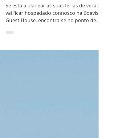
O que fazer no Porto no
verão: 3 experiências a
não perder
Se está a planear as suas férias de verão e
vai ficar hospedado connosco na Boavista
Guest House, encontra-se no ponto de
partida ideal para explorar o melhor que
a cidade tem para oferecer. Para o ajudar
a aproveitar ao máximo os seus dias de
sol, deixamos-lhe três experiências
imperdíveis no Porto este verão.