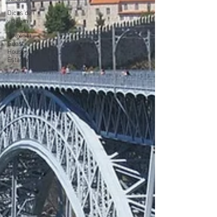
Dicas de
viagem
Boavista
Guest
House /
Estadia