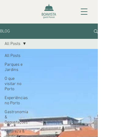
BLOG
All Posts
All Posts
Parques e
Jardins
O que
visitar no
Porto
Experiências
no Porto
Gastronomia
&
Degustações
Natureza &
Jardins