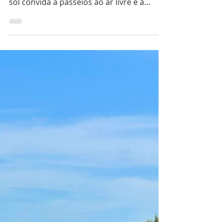
Agosto é um dos meses mais animados
para visitar o Porto. Os dias são longos, o
sol convida a passeios ao ar livre e a
cidade ganha uma energia especial, entre
esplanadas, praias, jardins e eventos
culturais. Se está a planear uma visita,
preparámos um guia com algumas das
melhores experiências para aproveitar o
Porto durante o verão. 1. Passear pela
Ribeira Uma visita ao Porto não fica
completa sem um passeio pela Ribeira. As
ruas estreitas, as fachadas coloridas e a
vista s