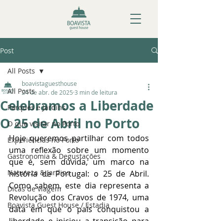
Post
All Posts
boavistaguesthouse
All Posts
24 de abr. de 2025
3 min de leitura
Celebramos a Liberdade
Parques e Jardins
O 25 de Abril no Porto
O que visitar no Porto
Hoje queremos partilhar com todos 
Experiências no Porto
uma reflexão sobre um momento 
Gastronomia & Degustações
que é, sem dúvida, um marco na 
Natureza & Jardins
história de Portugal: o 25 de Abril. 
Como sabem, este dia representa a 
Dicas de viagem
Revolução dos Cravos de 1974, uma 
Boavista Guest House / Estadia
data em que o país conquistou a 