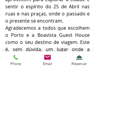
sentir o espírito do 25 de Abril nas 
ruas e nas praças, onde o passado e 
o presente se encontram. 
Agradecemos a todos que escolhem 
o Porto e a Boavista Guest House 
como o seu destino de viagem. Este 
é, sem dúvida, um lugar onde a 
história e a liberdade se encontram a 
cada esquina, e estamos felizes por 
Phone
Email
Reservar
fazer parte dessa jornada com todos.
Viva o 25 de Abril! Viva o Porto!
 A Equipa da Boavista Guest House
Experiências no Porto